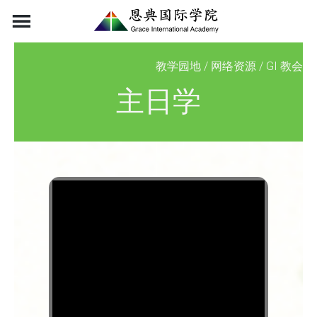
Skip
to
content
教学园地
/
网络资源
/
GI 教会
主日学